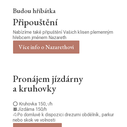
Budou hříbátka
Připouštění
Nabízíme také připuštění Vašich klisen plemenným
hřebcem jménem Nazareth
Více info o Nazarethovi
Pronájem jízdárny
a kruhovky
⭕️ Kruhovka 150,-/h
🔲Jízdárna 150/h
🐴Po domluvě k dispozici drezurni obdélník, parkur
nebo skok ve volnosti